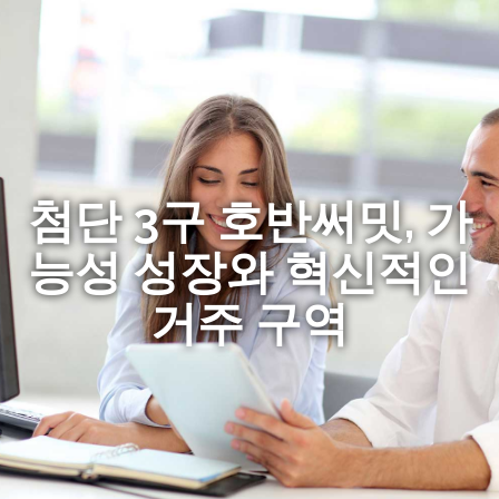
첨단 3구 호반써밋, 가
능성 성장와 혁신적인
거주 구역